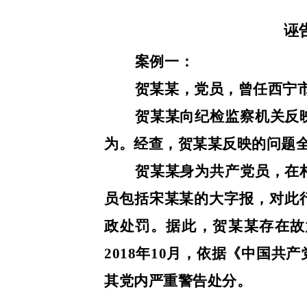
诬
案例一：
贺某某，党员，曾任西宁
贺某某向纪检监察机关反
为。经查，贺某某反映的问题
贺某某身为共产党员，在
员包括宋某某的大字报，对此
政处罚。据此，贺某某存在故
2018年10月，依据《中国
其党内严重警告处分。